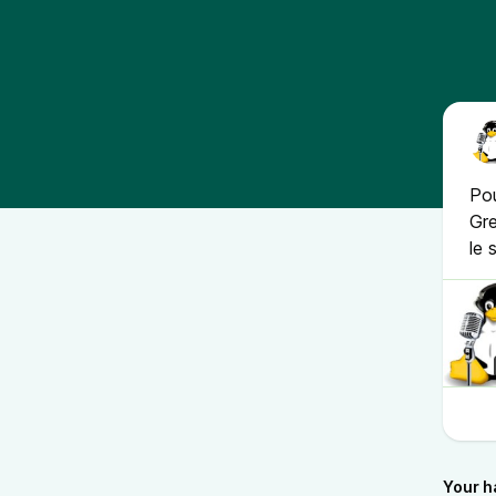
Po
Gre
le 
Your h