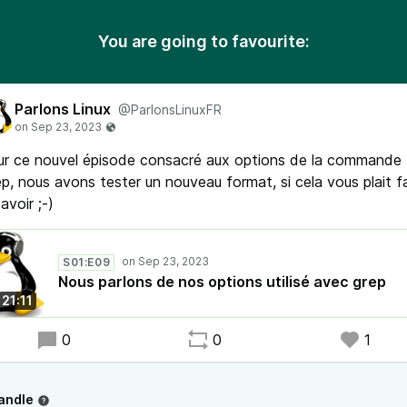
You are going to favourite:
Parlons Linux
@ParlonsLinuxFR
ur ce nouvel épisode consacré aux options de la commande
p, nous avons tester un nouveau format, si cela vous plait f
savoir ;-)
S01:E09
Nous parlons de nos options utilisé avec grep
21:11
0
0
1
andle