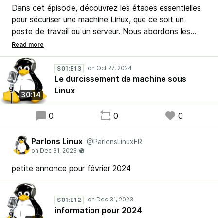
Dans cet épisode, découvrez les étapes essentielles
pour sécuriser une machine Linux, que ce soit un
poste de travail ou un serveur. Nous abordons les
mises à jour, la configuration de pare-feu, la gestion
des utilisateurs, la sécurisation des partitions,
l’authentification renforcée, et bien plus. Que vous
S01:E13
soyez débutant ou utilisateur avancé, suivez nos
Le durcissement de machine sous
conseils pour durcir votre système Linux et renforcer
Linux
30:14
votre protection contre les menaces.
0
0
0
Parlons Linux
@ParlonsLinuxFR
petite annonce pour février 2024
S01:E12
information pour 2024