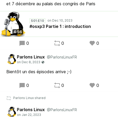
et 7 décembre au palais des congrès de Paris
S01:E10
#osxp3 Partie 1 : introduction
4:56
0
0
0
Parlons Linux
@ParlonsLinuxFR
Bientôt un des épisodes arrive ;-)
0
0
0
Parlons Linux shared
Parlons Linux
@ParlonsLinuxFR