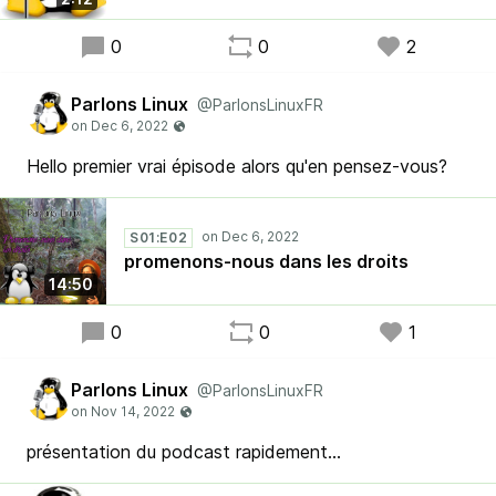
0
0
2
Parlons Linux
@ParlonsLinuxFR
Hello premier vrai épisode alors qu'en pensez-vous?
S01:E02
promenons-nous dans les droits
14:50
0
0
1
Parlons Linux
@ParlonsLinuxFR
présentation du podcast rapidement...