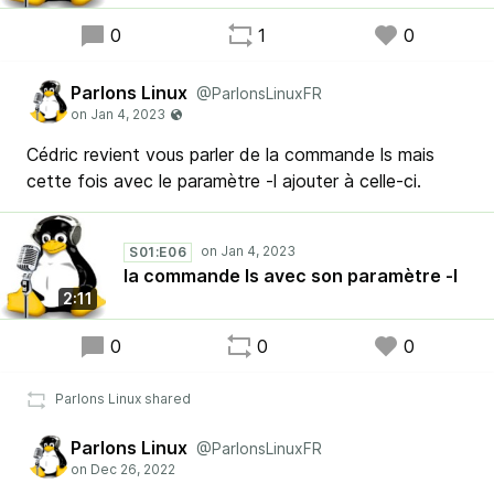
0
1
0
Parlons Linux
@ParlonsLinuxFR
Cédric revient vous parler de la commande ls mais
cette fois avec le paramètre -l ajouter à celle-ci.
S01:E06
la commande ls avec son paramètre -l
2:11
0
0
0
Parlons Linux shared
Parlons Linux
@ParlonsLinuxFR