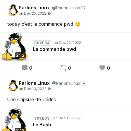
Parlons Linux
@ParlonsLinuxFR
today c'est la commande pwd 😉
S01:E04
La commande pwd
2:12
0
0
0
Parlons Linux
@ParlonsLinuxFR
Une Capsule de Cédric
S01:E03
Le Bash
2:12