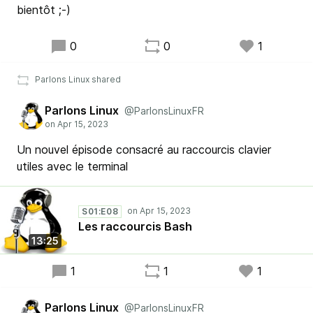
bientôt ;-)
0
0
1
Parlons Linux shared
Parlons Linux
@ParlonsLinuxFR
Un nouvel épisode consacré au raccourcis clavier
utiles avec le terminal
S01:E08
Les raccourcis Bash
13:25
1
1
1
Parlons Linux
@ParlonsLinuxFR