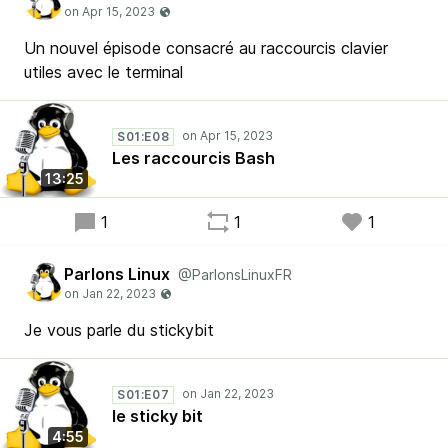
Un nouvel épisode consacré au raccourcis clavier
utiles avec le terminal
S01:E08
Les raccourcis Bash
13:25
1
1
1
Parlons Linux
@ParlonsLinuxFR
Je vous parle du stickybit
S01:E07
le sticky bit
4:55