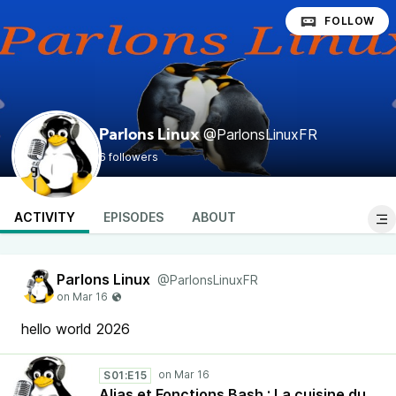
FOLLOW
@ParlonsLinuxFR
Parlons Linux
6 followers
ACTIVITY
EPISODES
ABOUT
Parlons Linux
@ParlonsLinuxFR
hello world 2026
S01:E15
Alias et Fonctions Bash : La cuisine du